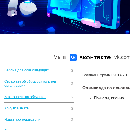
Мы в
vk.com
Версия для слабовидящих
Главная
>
Архив
>
2014-2015
Сведения об образовательной
организации
Олимпиада по основа
Как попасть на обучение
Приказы, письма
Хочу все знать
Наши преподаватели