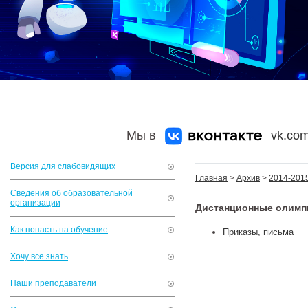
Мы в
vk.com
Версия для слабовидящих
Главная
>
Архив
>
2014-2015
Сведения об образовательной
организации
Дистанционные олим
Как попасть на обучение
Приказы, письма
Хочу все знать
Наши преподаватели