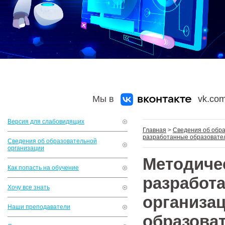
Мы в
vk.com
Версия для слабовидящих
Главная
>
Сведения об обр
разработанные образовател
Сведения об образовательной
организации
Методич
Как попасть на обучение
разраб
Хочу все знать
органи
Наши преподаватели
образова