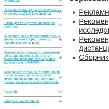
Олимпиады
Рекламн
Перечень олимпиад и интеллектуальных
конкурсов на 2021/22 учебный год
Рекоме
Льготы для победителей и призеров
олимпиад
исследо
Образовательные мероприятия (учебно-
Рекоме
тренировочные сборы, тренинги,
профильные смены и др.)
дистанц
Очно-заочное обучение (с применением
Сборник
дистанционных образовательных
технологий и электронного обучения
заочные курсы «ЮНИОР»
Очно-заочное обучение (с применением
дистанционных образовательных
технологий и электронного обучения)
Дистанционные курсы «Интеллектуал»
Лекторий
Конкурсы и конференции