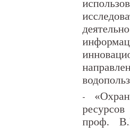
использо
исследов
деятел
инфор
иннова
направле
водопольз
«Охра
-
ресурсов
проф. В.