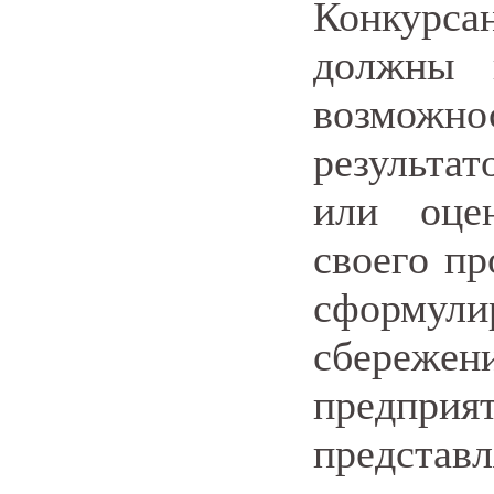
Конкурса
должны 
возмож
результа
или оце
своего пр
сформули
сбережен
предприя
представ