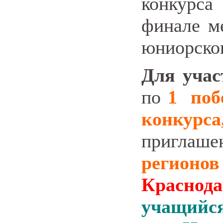
конкурса
финале м
юниорског
Для учас
по
1 поб
конкурса
пригла
регионо
Краснод
учащийс