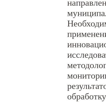
напра
муници
Необход
приме
иннов
исслед
методоло
монито
результа
обработку