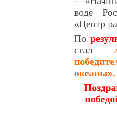
-
«Начи
воде Ро
«Центр р
По
резул
стал
победи
океаны».
Поздра
победо