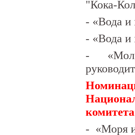
"Кока-Кол
-
«Вода и 
-
«Вода и
-
«Мо
руководит
Номина
Национ
комитета
-
«Моря и