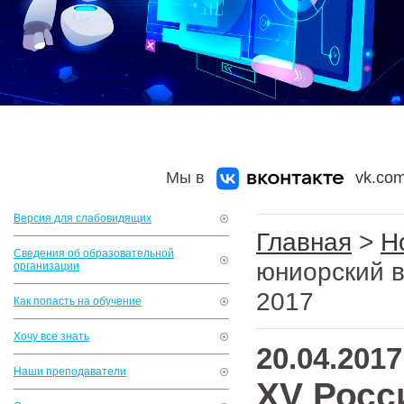
Мы в
vk.com
Версия для слабовидящих
Главная
>
Н
Сведения об образовательной
юниорский в
организации
2017
Как попасть на обучение
Хочу все знать
20.04.2017
Наши преподаватели
XV Росс