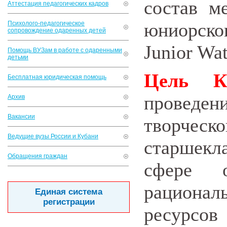
состав м
Аттестация педагогических кадров
юниорског
Психолого-педагогическое
сопровождение одаренных детей
Junior Wat
Помощь ВУЗам в работе с одаренными
детьми
Цель Ко
Бесплатная юридическая помощь
проведен
Архив
Вакансии
творче
Ведущие вузы России и Кубани
старшекл
Обращения граждан
сфере о
рационал
Единая система
регистрации
ресурс