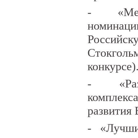
- «Меж
номина
Росси
Стокгол
конкурсе)
- «Разв
комплекс
развития 
- «Лучш