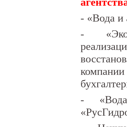
агентств
-
«Вода и 
-
«Эк
реализац
восстано
компан
бухгалтер
-
«Вод
«РусГидро