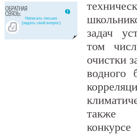
техничес
школьник
Написать письмо
(задать свой вопрос)
задач ус
том числ
очистки з
водного 
корреля
климатич
также ф
конкурс