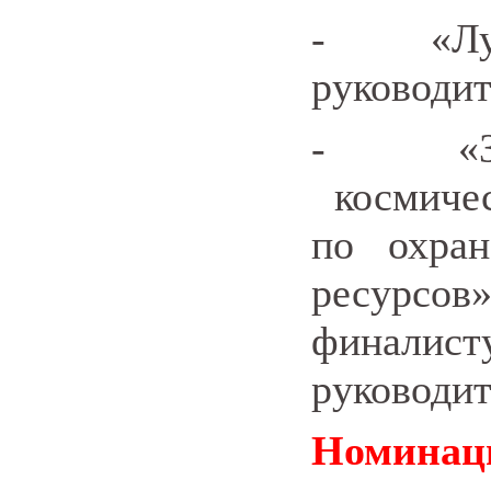
-
«Л
руководит
-
«
космичес
по охра
ресурсо
финалис
руководит
Номина