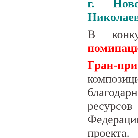
г. Нов
Николаев
В конк
номинац
Гран-пр
композ
благода
ресурсо
Федерац
проекта.