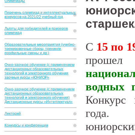
Олимпиады
юниорск
Перечень олимпиад и интеллектуальных
конкурсов на 2021/22 учебный год
старшек
Льготы для победителей и призеров
олимпиад
С
15 по 1
Образовательные мероприятия (учебно-
тренировочные сборы, тренинги,
профильные смены и др.)
проше
Очно-заочное обучение (с применением
дистанционных образовательных
национа
технологий и электронного обучения
заочные курсы «ЮНИОР»
водных п
Очно-заочное обучение (с применением
дистанционных образовательных
Конкурс 
технологий и электронного обучения)
Дистанционные курсы «Интеллектуал»
года. 
Лекторий
юниорск
Конкурсы и конференции