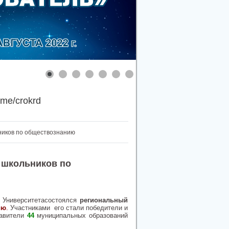
.me/crokrd
ников по обществознанию
 школьников по
о Университетасостоялся
региональный
ию
.
Участниками его стали победители и
тавители
44
муниципальных образований