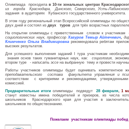
Олимпиада проходила
в 10-ти зональных центрах Краснодарско
из города Краснодара, Динского, Северского, Усть-Лабинск
задания в аудиториях Кубанского государственного университета.
В этом году региональный этап Всероссийской олимпиады по обще
двух дней и состоял из
двух туров
для трёх возрастных параллелей 
На открытии олимпиады с приветственным словом к участникам
социологических наук, профессор
Хагуров Темыр Айтечевич
,
ди
Климченко Ольга Владимировна
рекомендовала ребятам прило
высоких результатов.
Для успешного выполнения заданий I тура участникам необход
знания основ таких гуманитарных наук, как:
социология, эконом
втором туре -
написать эссе
на выбранную тему и провести
научны
Работы участников олимпиады будет оценивать компетентное
преподавательского состава факультета управления и псих
соответствии с критериями и рекомендациями, утвержденными 
комиссией.
Предварительные итоги
олимпиады подведут
28 февраля
,
1 м
станут известны имена победителей и призеров, из числа ко
школьников Краснодарского края для участия в заключитель
школьников по обществознанию.
Пожелаем участникам олимпиады побед 