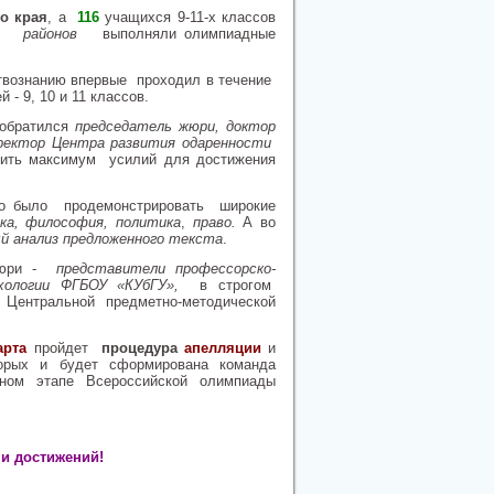
го края
, а
116
учащихся 9-11-х классов
ого районов
выполняли олимпиадные
ствознанию впервые проходил в течение
- 9, 10 и 11 классов.
 обратился
председатель жюри, доктор
ректор Центра развития одаренности
жить максимум усилий для достижения
имо было продемонстрировать широкие
ика, философия, политика
,
право.
А во
й анализ предложенного текста
.
 жюри -
представители профессорско-
ологии ФГБОУ «КУбГУ»,
в строгом
Центральной предметно-методической
арта
пройдет
процедура
апелляции
и
торых и будет сформирована команда
ном этапе Всероссийской олимпиады
и достижений!