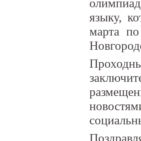
олимпиад
языку, к
марта по
Новгород
Проход
заключи
размещен
новост
социальны
Поздрав