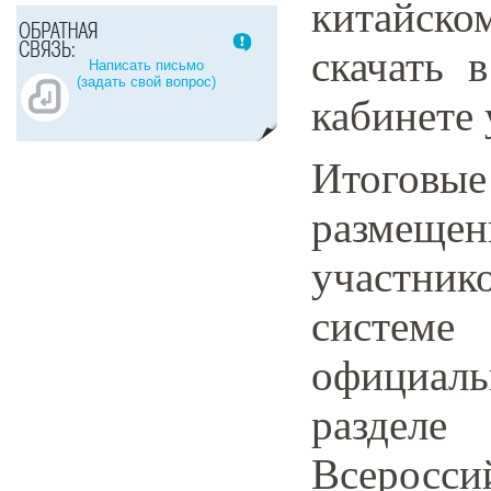
китайск
скачать 
Написать письмо
(задать свой вопрос)
кабинете 
Итогов
размещ
участни
системе 
официал
раздел
Всеросси