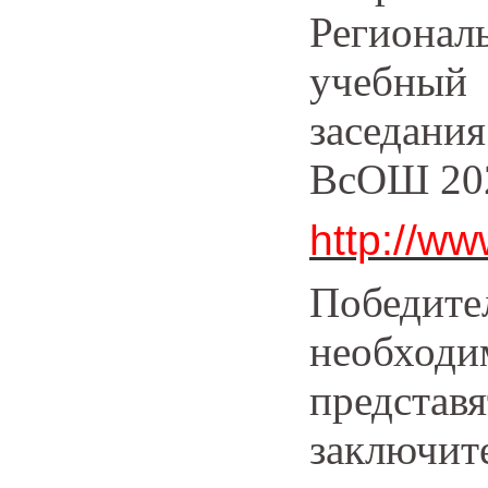
Регион
учебный
заседани
ВсОШ 202
http://ww
Победит
необхо
предста
заключит