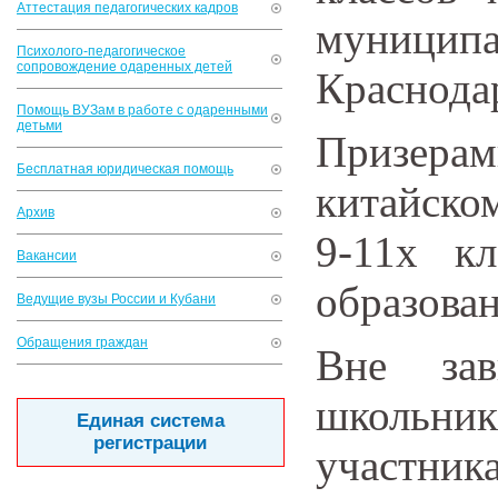
Аттестация педагогических кадров
муницип
Психолого-педагогическое
сопровождение одаренных детей
Краснода
Помощь ВУЗам в работе с одаренными
детьми
Призера
Бесплатная юридическая помощь
китайско
Архив
9-11х к
Вакансии
образова
Ведущие вузы России и Кубани
Обращения граждан
Вне зав
школьн
Единая система
регистрации
участни