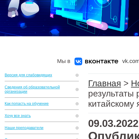
Мы в
vk.com
Версия для слабовидящих
Главная
>
Н
Сведения об образовательной
результаты 
организации
китайскому 
Как попасть на обучение
Хочу все знать
09.03.2022
Наши преподаватели
Опублик