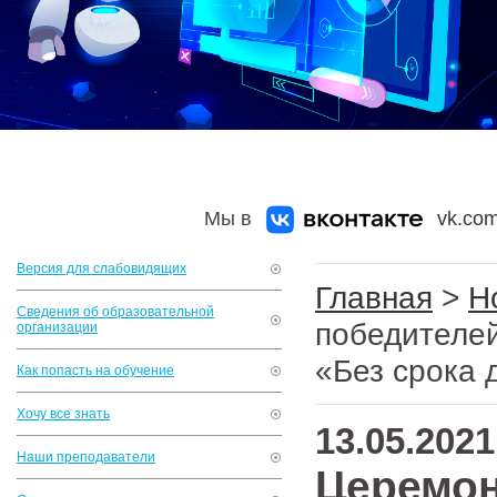
Мы в
vk.com
Версия для слабовидящих
Главная
>
Н
Сведения об образовательной
победителей
организации
«Без срока 
Как попасть на обучение
Хочу все знать
13.05.2021
Наши преподаватели
Церемон