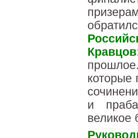
призерам
обрати
Россий
Кравцов
прошло
которые 
сочинени
и праб
великое 
Руково