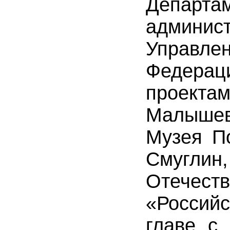
Департа
админ
Управле
Федера
проекта
Малышев
Музея П
Смугли
Отече
«Россий
главе с