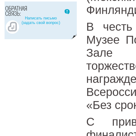
Финлянди
Написать письмо
(задать свой вопрос)
В честь
Музее П
Зале 
торже
награжде
Всеросс
«Без сро
С прив
финали