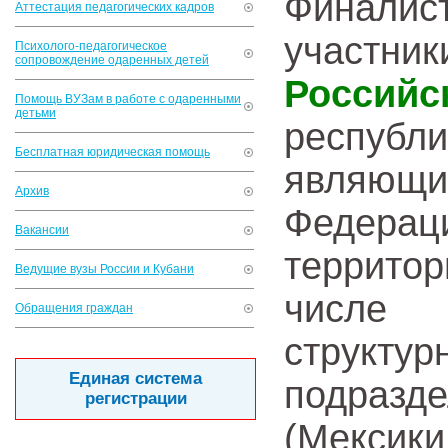
Финали
Аттестация педагогических кадров
участ
Психолого-педагогическое
сопровождение одаренных детей
Российс
Помощь ВУЗам в работе с одаренными
детьми
республи
Бесплатная юридическая помощь
являющи
Архив
Федера
Вакансии
территор
Ведущие вузы России и Кубани
числе
Обращения граждан
структ
Единая система
подра
регистрации
(Мексик