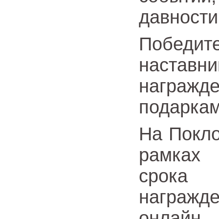
давности
Победит
наставн
награжд
подаркам
На Покло
рамках 
срока
награжд
онлайн