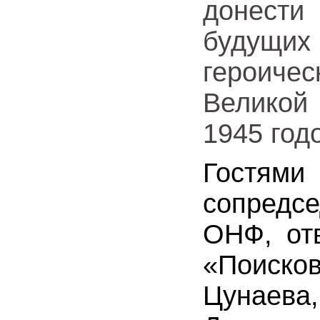
донести
будущи
героичес
Великой
1945 год
Гостя
сопредс
ОНФ, от
«Поиско
Цунаева