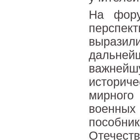
На фор
перспек
выраз
дальне
важней
историч
мирного
военных 
пособн
Отечеств