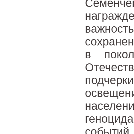
Семен
награжде
важность
сохранен
в поко
Отеч
подчер
освеще
населе
геноцид
событий