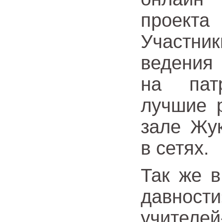
проект
Участни
ведения
на пат
лучшие 
зале Жу
в сетях.
Так же в
давнос
учителей