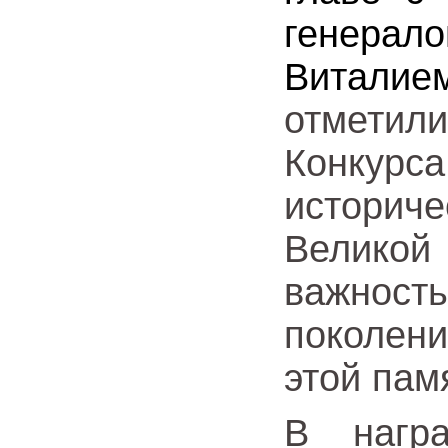
генерал
Виталие
отметил
Конкур
историч
Велико
важнос
поколен
этой пам
В нагр