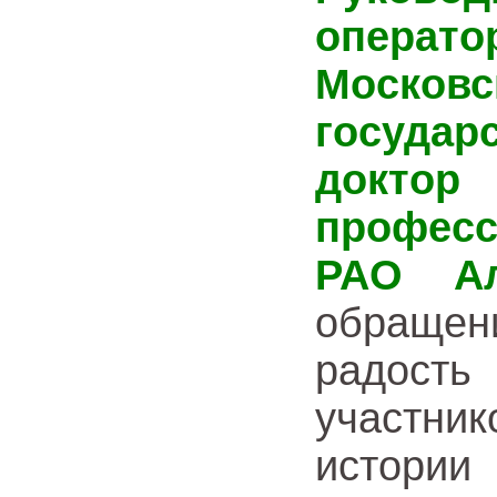
операт
Москов
государ
доктор
профес
РАО А
обращен
радост
участник
истории