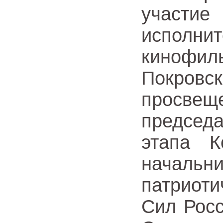
участие
исполни
кинофи
Покровс
просвещ
председ
этапа К
начал
патриот
Сил Рос