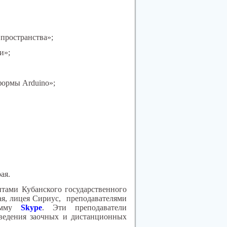
 пространства»;
и»;
формы Arduino»;
ая.
тами Кубанского государственного
ая, лицея Сириус, преподавателями
рамму
Skype
. Эти преподаватели
оведения заочных и дистанционных