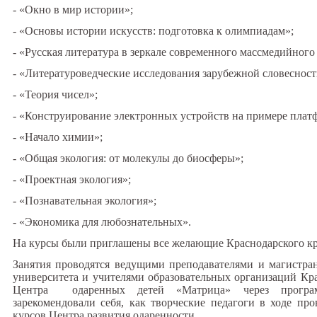
- «Окно в мир истории»;
- «Основы истории искусств: подготовка к олимпиадам»;
- «Русская литература в зеркале современного массмедийного
- «Литературоведческие исследования зарубежной словесност
- «Теория чисел»;
- «Конструирование электронных устройств на примере плат
- «Начало химии»;
- «Общая экология: от молекулы до биосферы»;
- «Проектная экология»;
- «Познавательная экология»;
- «Экономика для любознательных».
На курсы были приглашены все желающие Краснодарского кр
Занятия проводятся ведущими преподавателями и магистран
университета и учителями образовательных организаций Кр
Центра одаренных детей «Матрица» через прог
зарекомендовали себя, как творческие педагоги в ходе пр
курсов Центра развития одаренности.